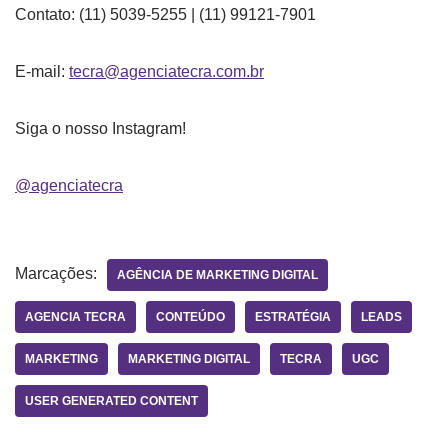
Contato: (11) 5039-5255 | (11) 99121-7901
E-mail:
tecra@agenciatecra.com.br
Siga o nosso Instagram!
@agenciatecra
Marcações:
AGÊNCIA DE MARKETING DIGITAL
AGENCIA TECRA
CONTEÚDO
ESTRATÉGIA
LEADS
MARKETING
MARKETING DIGITAL
TECRA
UGC
USER GENERATED CONTENT