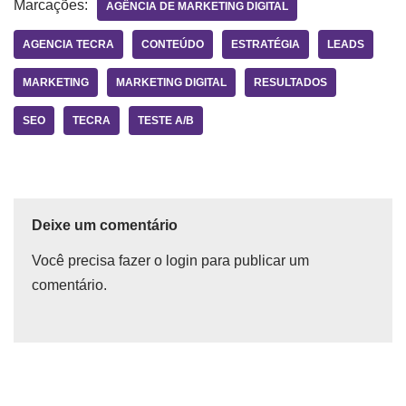
Marcações:
AGÊNCIA DE MARKETING DIGITAL
AGENCIA TECRA
CONTEÚDO
ESTRATÉGIA
LEADS
MARKETING
MARKETING DIGITAL
RESULTADOS
SEO
TECRA
TESTE A/B
Deixe um comentário
Você precisa fazer o
login
para publicar um
comentário.