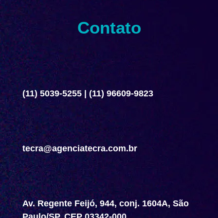
Contato
(11) 5039-5255
|
(11) 96609-9823
tecra@agenciatecra.com.br
Av. Regente Feijó, 944, conj. 1604A, São
Paulo/SP, CEP 03342-000