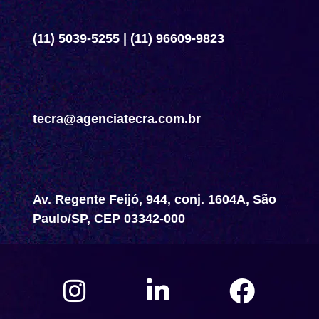
(11) 5039-5255
|
(11) 96609-9823
tecra@agenciatecra.com.br
Av. Regente Feijó, 944, conj. 1604A, São
Paulo/SP, CEP 03342-000