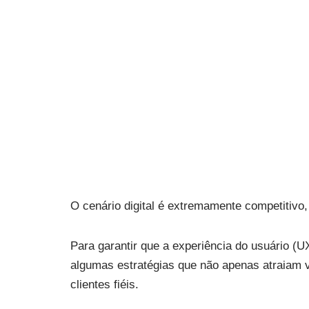
visitantes
por
Lilian Miliauskas
13 de março de 2024
O cenário digital é extremamente competitiv
Para garantir que a experiência do usuário (UX
algumas estratégias que não apenas atraiam
clientes fiéis.