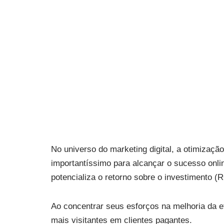
e vendas
por
Lilian Miliauskas
16 de fevereiro de 2024
No universo do marketing digital, a otimiza
importantíssimo para alcançar o sucesso onl
potencializa o retorno sobre o investimento 
Ao concentrar seus esforços na melhoria da ef
mais visitantes em clientes pagantes.