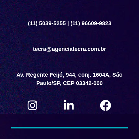
(11) 5039-5255
|
(11) 96609-9823
tecra@agenciatecra.com.br
Av. Regente Feijó, 944, conj. 1604A, São
Paulo/SP, CEP 03342-000