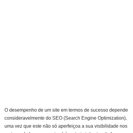
o SEO
do seu
site
por
Lilian
Miliauskas
11 de outubro de
2023
O desempenho de um site em termos de sucesso depende
consideravelmente do SEO (Search Engine Optimization),
uma vez que este não só aperfeiçoa a sua visibilidade nos