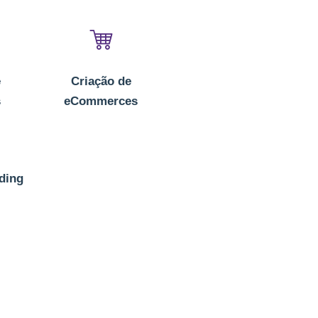
e
Criação de
s
eCommerces
nding