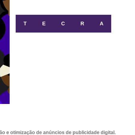
T
E
C
R
A
o e otimização de anúncios de publicidade digital.