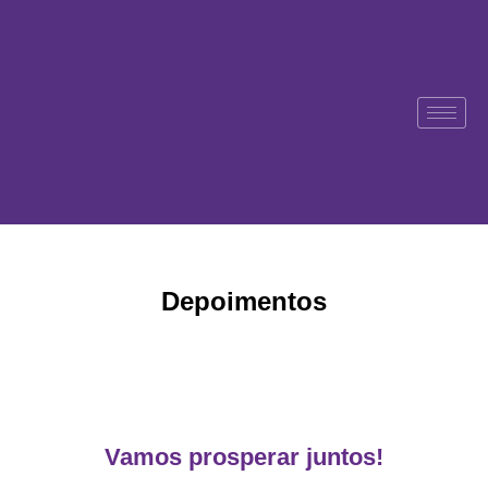
Pular
para
o
conteúdo
Depoimentos
Vamos prosperar juntos!