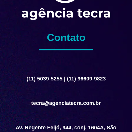
Contato
(11) 5039-5255
|
(11) 96609-9823
tecra@agenciatecra.com.br
Av. Regente Feijó, 944, conj. 1604A, São